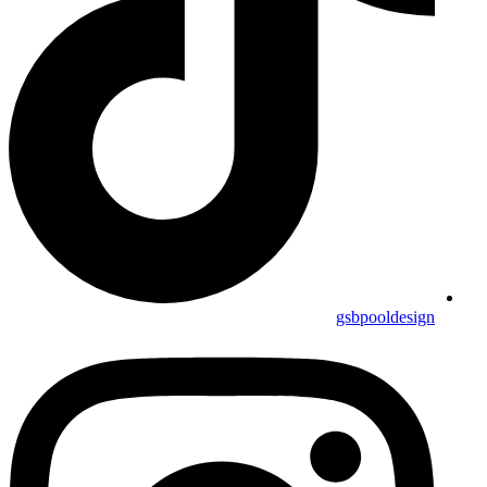
gsbpooldesign