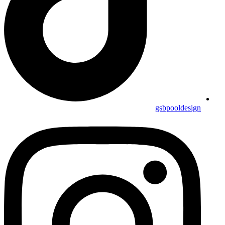
gsbpooldesign