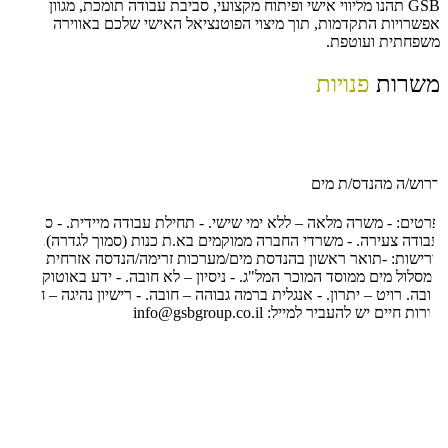
GSB תהנו מליווי אישי ופיתוח מקצועי, סביבת עבודה תומכת, מגוון
אפשרויות התקדמות, תוך מיצוי הפוטנציאל האישי שלכם באווירה
משפחתית ועוטפת.
משרות
פנויות
דרוש/ה מהנדס/ת מים
פרטים: - משרה מלאה – ללא ימי שישי. - תחילת עבודה מיידית. - סביבת
עבודה צעירה. - משרדי החברה ממוקמים בא.ת כנות (סמוך לגדרה).
דרישות: -תואר ראשון בהנדסת מים/מערכות זרימה/הנדסה אזרחית
במסלול מים ממוסד המוכר המל"ג. - ניסיון – לא חובה. - ידע באוטוקד –
חובה. רויט – יתרון. - אנגלית ברמה גבוהה – חובה. - רישיון נהיגה – חובה.
קורות חיים יש להעביר למייל: info@gsbgroup.co.il