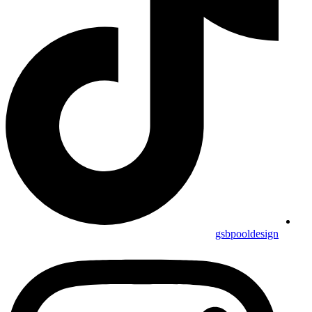
gsbpooldesign