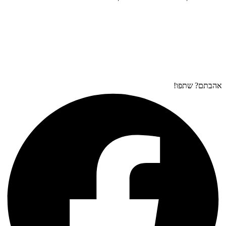
אהבתם? שתפו!