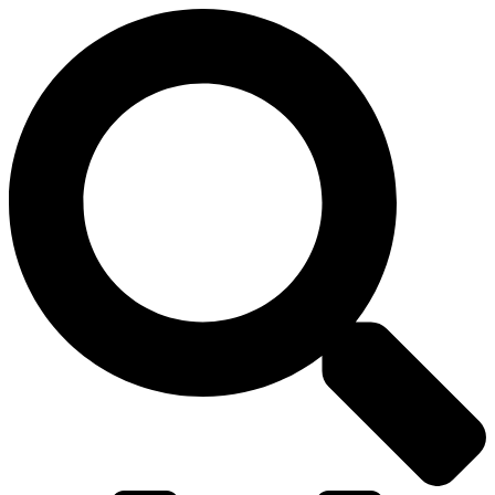
דלג
לתוכן