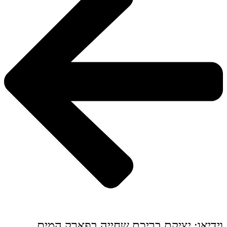
וידיאו: יציקת בריכת שחייה בפארק המים