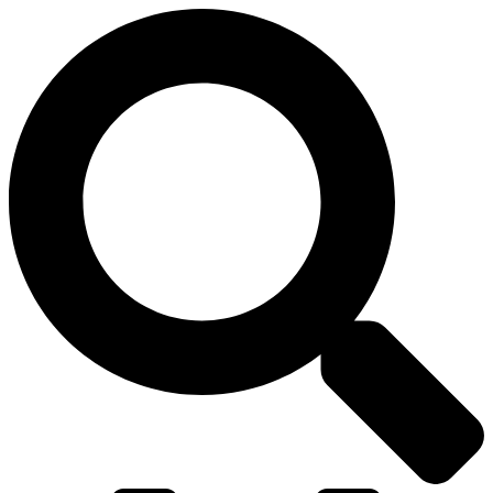
דלג
לתוכן