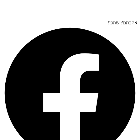
אהבתם? שתפו!