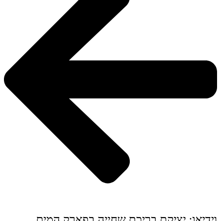
וידיאו: יציקת בריכת שחייה בפארק המים