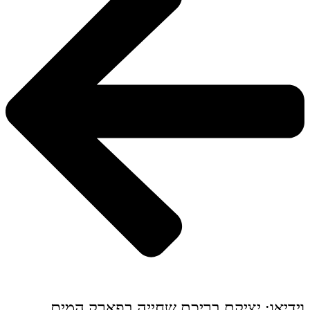
וידיאו: יציקת בריכת שחייה בפארק המים