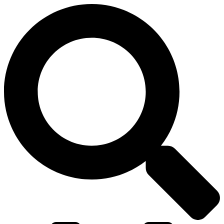
דלג
לתוכן