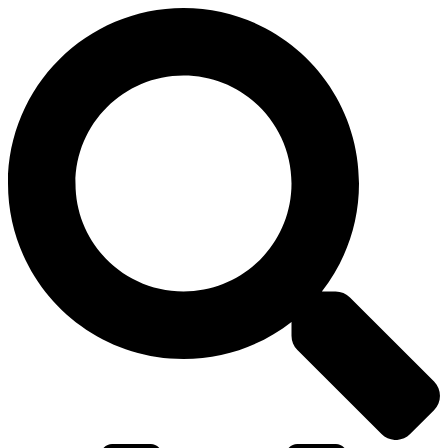
דלג
לתוכן