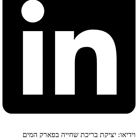
וידיאו: יציקת בריכת שחייה בפארק המים