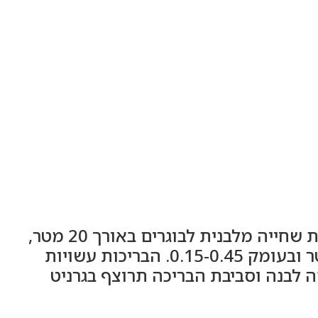
פרויקט ציבורי באשדוד המשותף למספר בנייני דירות ואשכול גני ילדים. הפרויקט כולל בריכת שחייה מלבנית לבוגרים באורך 20 מטר,
רוחב 6 מטר ועומק 1-1.8 מטר. בנוסף לבריכת שחיה מרובעת לפעוטות באורך וברוחב 6 מטר ובעומק 0.15-0.45. הבריכות עשויות
ה לבנה וסביבת הבריכה תרוצף בגרניט