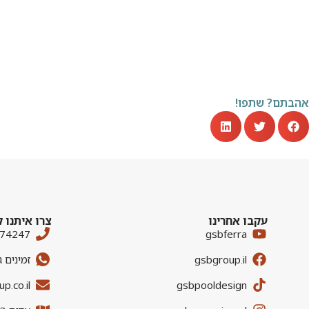
אהבתם? שתפו!
עקבו אחרינו
צרו איתנו 
674247
gsbferra
gsbgroup.il
זמינים 
p.co.il
gsbpooldesign