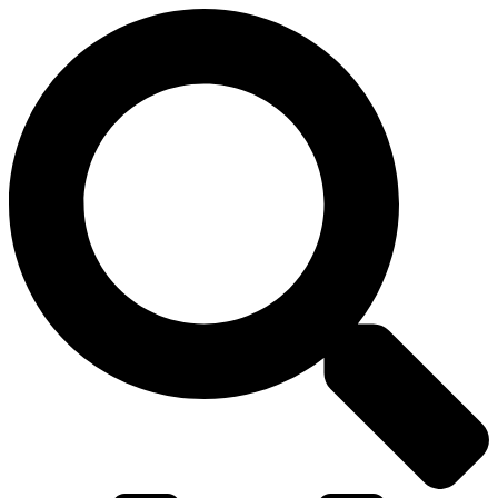
דלג
לתוכן