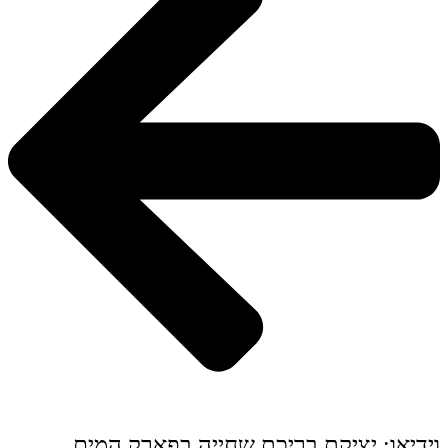
וידיאו: יציקת בריכת שחייה בפארק המים