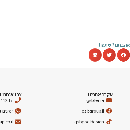
אהבתם? שתפו!
עקבו אחרינו
צרו איתנו 
674247
gsbferra
gsbgroup.il
זמינים 
p.co.il
gsbpooldesign