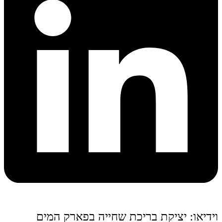
וידיאו: יציקת בריכת שחייה בפארק המים