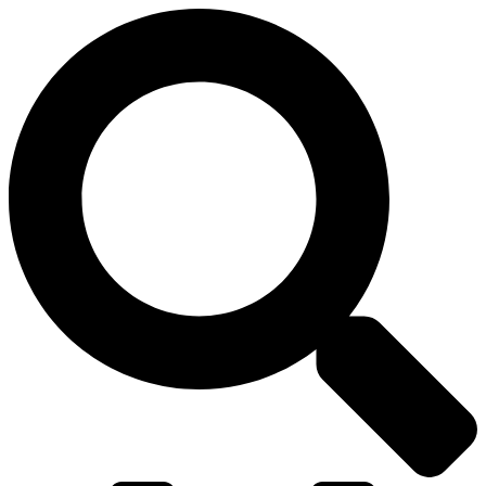
דלג
לתוכן