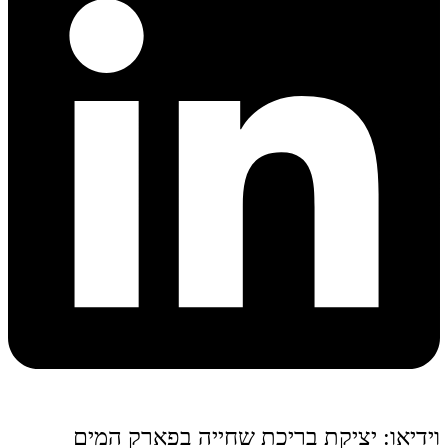
וידיאו: יציקת בריכת שחייה בפארק המים