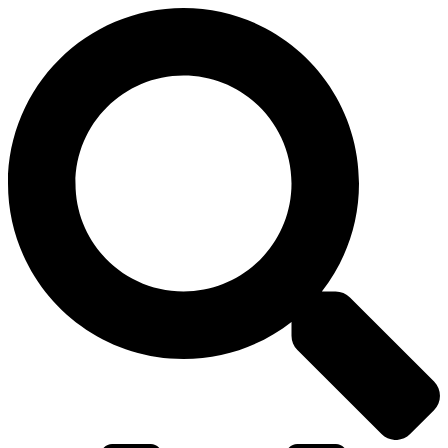
דלג
לתוכן