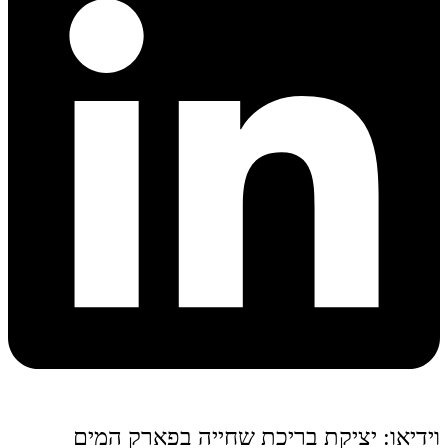
וידיאו: יציקת בריכת שחייה בפארק המים