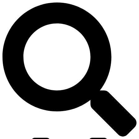
דלג
לתוכן