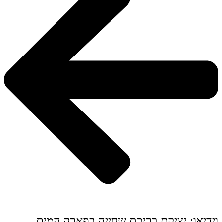
וידיאו: יציקת בריכת שחייה בפארק המים