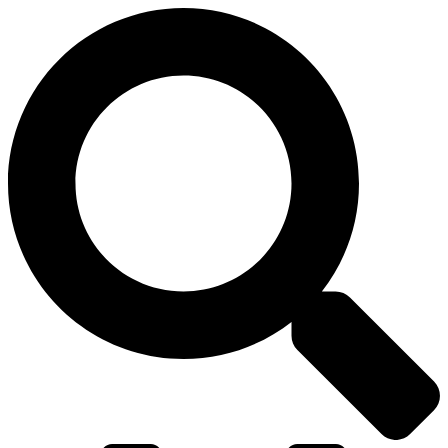
דלג
לתוכן