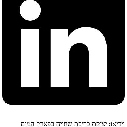
וידיאו: יציקת בריכת שחייה בפארק המים