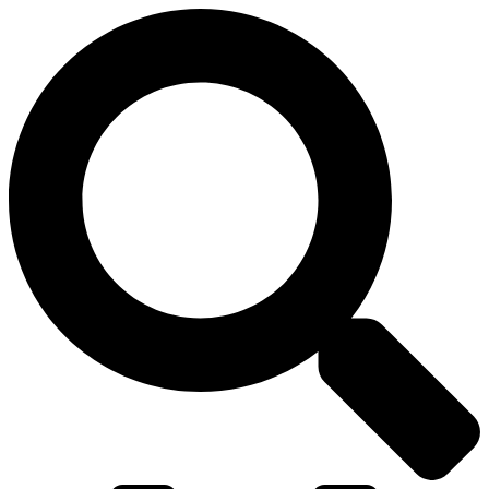
דלג
לתוכן