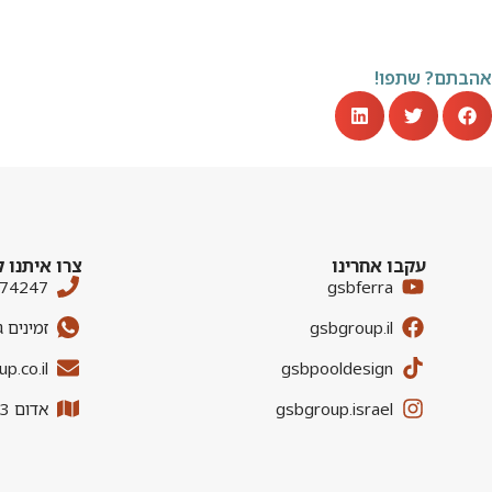
אהבתם? שתפו!
עקבו אחרינו
צרו איתנו 
674247
gsbferra
gsbgroup.il
זמינים 
p.co.il
gsbpooldesign
gsbgroup.israel
אדום 33, אזור התעשייה כנות