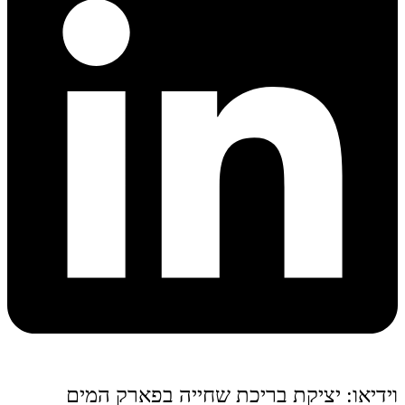
וידיאו: יציקת בריכת שחייה בפארק המים