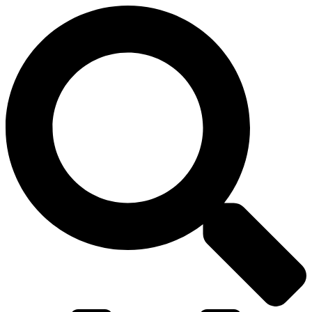
דלג
לתוכן