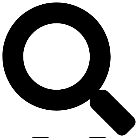
דלג
לתוכן