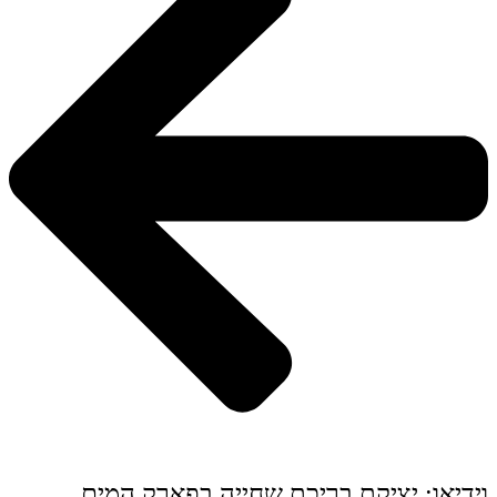
וידיאו: יציקת בריכת שחייה בפארק המים