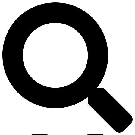
דלג
לתוכן