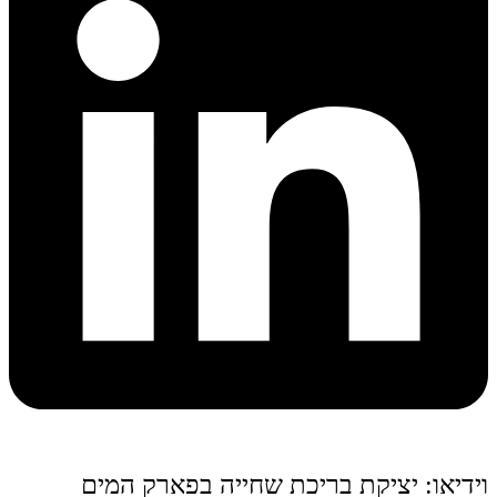
וידיאו: יציקת בריכת שחייה בפארק המים