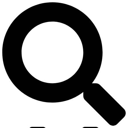
דלג
לתוכן