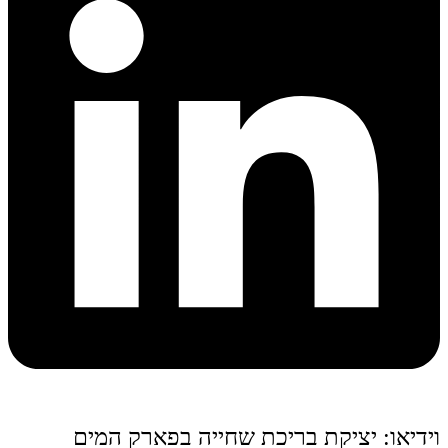
וידיאו: יציקת בריכת שחייה בפארק המים