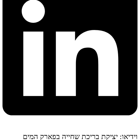
וידיאו: יציקת בריכת שחייה בפארק המים