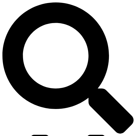
דלג
לתוכן