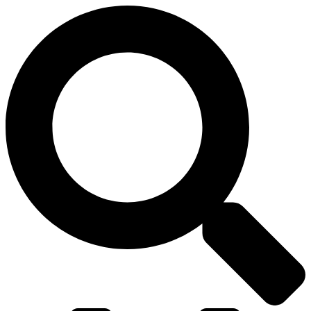
דלג
לתוכן