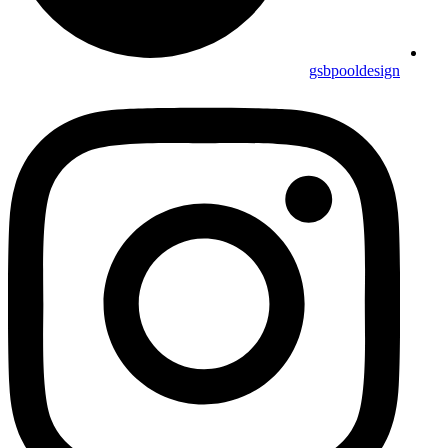
gsbpooldesign