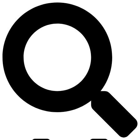
דלג
לתוכן