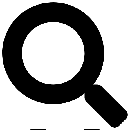
דלג
לתוכן