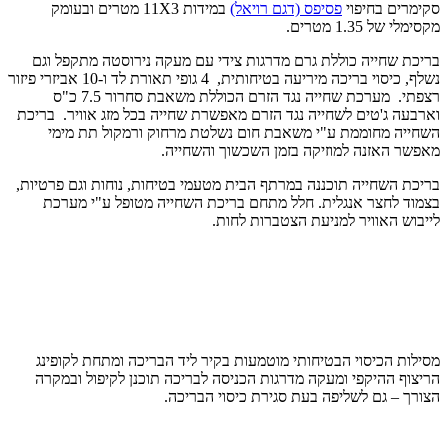
סקימרים בחיפוי
פסיפס (דגם רויאל)
במידות 11X3 מטרים ובעומק
מקסימלי של 1.35 מטרים.
בריכת שחייה כוללת גרם מדרגות צידי עם מעקה נירוסטה מתקפל וגם
נשלף, כיסוי בריכה מיריעה בטיחותית, 4 גופי תאורת לד ו-10 אביזרי פיזור
רצפתי. מערכת שחייה נגד הזרם הכוללת משאבת סחרור 7.5 כ"ס
וארבעה ג'טים לשחייה נגד הזרם מאפשרת שחייה בכל מזג אוויר. בריכת
השחייה מחוממת ע"י משאבת חום נשלטת מרחוק ורמקול תת מימי
מאפשר האזנה למוזיקה בזמן השכשוך והשחייה.
בריכת השחייה תוכננה במרתף הבית מטעמי בטיחות, נוחות וגם פרטיות,
בצמוד לחצר אנגלית. חלל מתחם בריכת השחייה מטופל ע"י מערכת
לייבוש האוויר למניעת הצטברות לחות.
מסילות הכיסוי הבטיחותי מוטמעות בקיר ליד הבריכה ומתחת לקופינג
הריצוף ההיקפי ומעקה מדרגות הכניסה לבריכה תוכנן לקיפול ובמקרה
הצורך – גם לשליפה בעת סגירת כיסוי הבריכה.