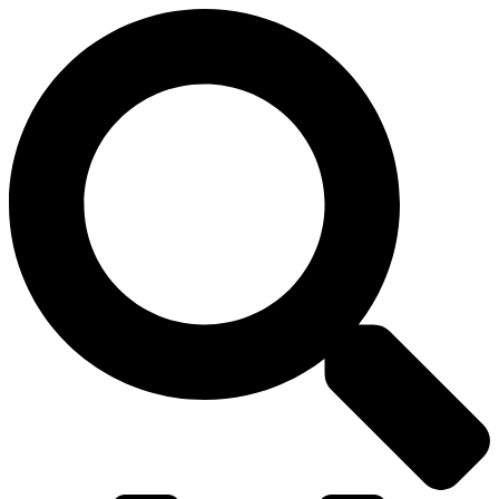
דלג
לתוכן