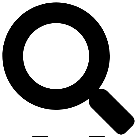
דלג
לתוכן