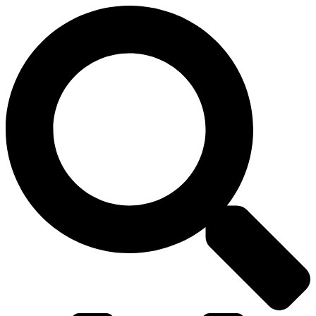
דלג
לתוכן