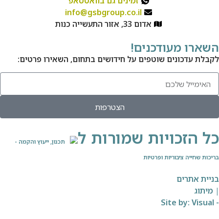
מינים גם בוואטסאפ
info@gsbgroup.co.
כנות
ל חידושים בתחום, השאירו פרטים:
הצטרפות
מורות ל
תכנון, ייעוץ והקמה -