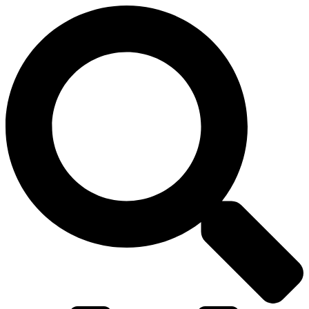
דלג
לתוכן