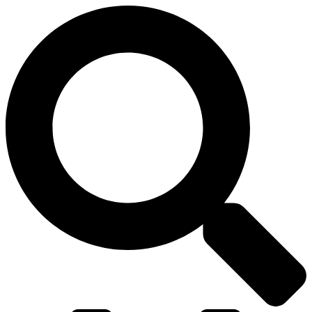
דלג
לתוכן