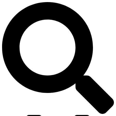
דלג
לתוכן