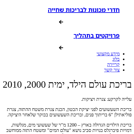
חדרי מכונות לבריכות שחייה
פרויקטים בתהליך
מידע מקצועי
בלוג
קריירה
צור קשר
בריכת עולם הילד, ימית 2000, 2010
עלייה לקרקע: צנרת ויציקות.
בריכת השעשועים לפני יציקת הבטון, הכנת צנרת משטח ההתזה, צנרת
פוליאתילן "6 בריתוך פנים, ובריכת השעשועים בבוקר שלאחר היציקה.
בריכת הילדים הגדולה בארץ – 1200 מ"ר של שעשועי מים, מגלשות,
דמויות פיברגלס בנויות סביב נושא "עולם המים" ומשטח התזה ממוחשב