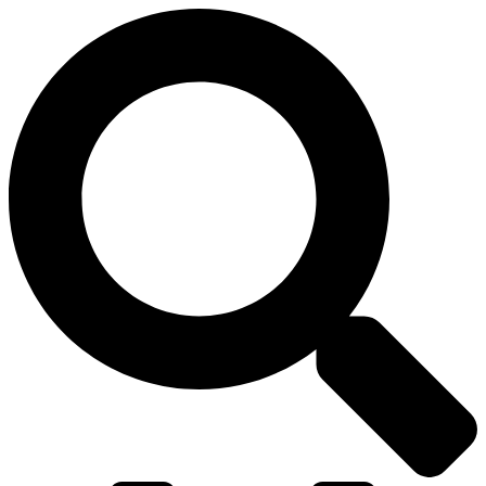
דלג
לתוכן