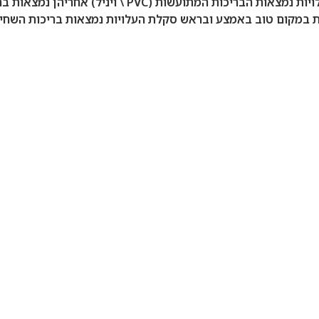
אם נלך מהקל אל הכבד (הזול אל היקר) – בתחתית הסקלה של
ת במקום טוב באמצע ובראש סקלת העלויות נמצאות בריכות השחיי