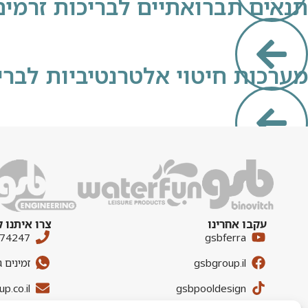
תנאים תברואתיים לבריכות זרמים 
מערכות חיטוי אלטרנטיביות לברי
עקבו אחרינו
צרו איתנו 
674247
gsbferra
gsbgroup.il
זמינים 
p.co.il
gsbpooldesign