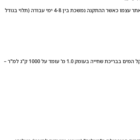
ניתן לחפות ביריעות אלו גם דפנות העשויות בלוקים או בטון ולפעמים גם קירות חדר קיים. בריכות שחיה מתועשות נבנות \ מותקנות באתר עצמו כאשר ההתקנה נמשכת בין 4-8 ימי עבודה (תלוי בגודל
הוא כמובן בעיית המשקל. בבניינים מודרניים -משטח גג \ קומה סטנדרטית מתוכננים לעמוד בעומס ממוצע של עד 350 ק"ג למ"ר, משקל המים בבריכת שחייה בעומק 1.0 מ' עומד על 1000 ק"ג למ"ר –