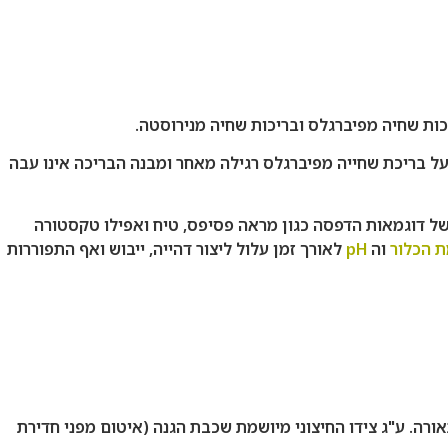
ות שחיה מפיברגלס ובריכות שחיה מנירוסטה.
על בריכת שחייה מפיברגלס רגילה מאחר ומבנה הבריכה אינו עבה
גוון רחב של דוגמאות הדפסה כגון מראה פסיפס, טיח ואפילו טקסטורה
 הכלור
וה
pH
לאורך זמן עלול ליצור דהייה, ייבוש ואף התפוררות
רת מערכות טיהור המים והתאורה. ע"ג צידו החיצוני מיושמת שכבת הגנה (איטום מפני חדירת