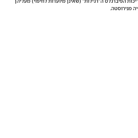
 העלויות נמצאות הבריכות המתועשות (PVC \ ויניל) אחריהן נמצאות בריכות הפיברגלס ה"רגילות" (שאינן מיועדות לחיפוי) מעליהן
ה מנירוסטה.