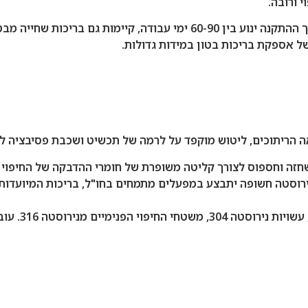
י ורובה.
בניית בריכת שחייה מבטון מבוצעת ברוב המקרים באתר כאשר משך ההתקנה ינו
של אספקת בריכות בטון במידות גדולות.
 הריתוכים, ליטוש מוקפד על לרמה של תכשיט ושכבת פסיבציה לש
זה וחספוס לצורך קליטה משופרת של חומרי ההדבקה של החיפוי ה
רוסטה חשופה יתבצע במפעלים מתמחים בחו"ל, בריכות המיועדות ל
כת שחיה מנירוסטה ינוע בין 11-20 ס"מ.