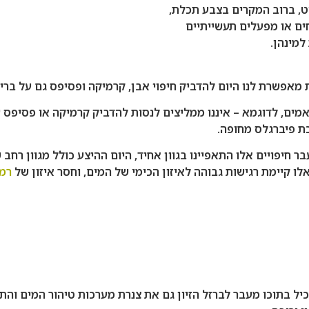
, ברוב המקרים בצבע תכלת,
ים או מפעלים תעשייתיים
אפשרת לנו היום להדביק חיפוי אבן, קרמיקה ופסיפס גם על בריכ
מים, לדוגמא – איננו ממליצים לנסות להדביק קרמיקה או פסיפס 
כת פיברגלס מחופה.
חרונות, אם בעבר חיפויים אלו התאפיינו בגוון אחיד, היום ההיצע כולל מ
 קיימת רגישות גבוהה לאיזון הכימי של המים, וחסר איזון של
רמת
בריכת שחייה מבטון ינוע ברוב המקרים בין 25-30 ס"מ ויכיל בתוכו מעבר לברזל הזיון גם את צנ