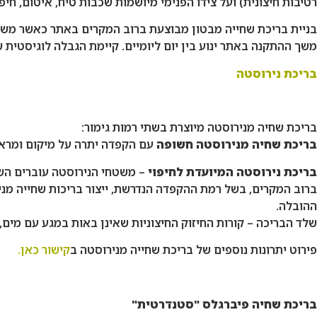
רטיבות חיצונית) ועל צידו הפנימי מיושמות שכבות טיח, איטום, חיפו
משך ההתקנה באתר ינוע בין יום ליומיים. קיימת הגבלה לוגיסטית 
בריכת נירוסטה
בריכת שחיה מנירוסטה מיוצרת בשתי רמות גימור:
בריכת שחיה מנירוסטה חשופה
עם הקפדה יתרה על מיקום ומראה
בריכת נירוסטה המיועדת לחיפוי
– משטחי הנירוסטה עוברים השח
ברוב המקרים, בשל רמת ההקפדה הנדרשת, ייצור בריכות שחייה מני
ההובלה.
שלד הבריכה – קורות החיזוק החיצוניות שאינן באות במגע עם מים, עשויות נירוסטה 304, משטחי החיפוי הפנימיים מנירוסטה 316. עובי קיר אופייני של ברי
פירוט יתרונות נוספים של בריכת שחייה מנירוסטה ב
קישור כאן.
בריכת שחיה פיברגלס "סטנדרטית"